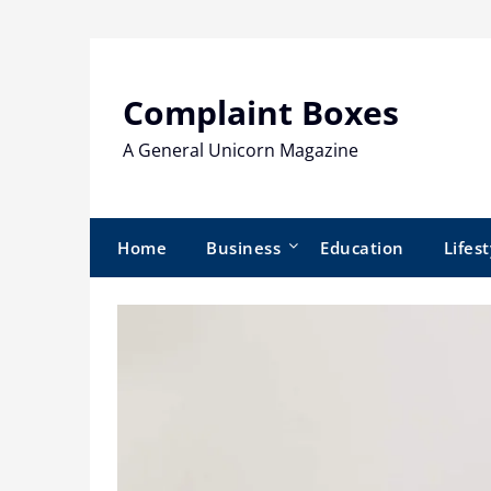
Skip
to
content
Complaint Boxes
A General Unicorn Magazine
Home
Business
Education
Lifest