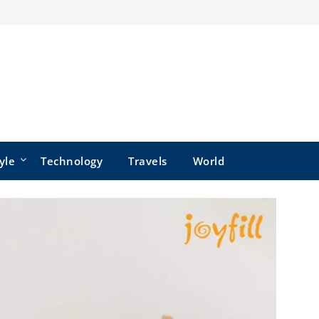
yle
Technology
Travels
World